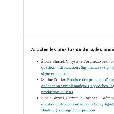
Articles les plus lus du,de la,des mê
Élodie Blestel, Chrystelle Fortineau-Brémo
question: introduction
,
Signifiances (Signify
signe en question
Marine Poirier,
Esquisse des principes d’un
et énaction : problématiques, approches lin
production du sens
Élodie Blestel, Chrystelle Fortineau-Brémo
question: introduction: introduction
,
Signif
Duplicité(s) du signe en question