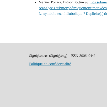
Marine Poirier, Didier Bottineau,
Les submor
réanalyses submorphémiquement motivées e
Le symbole est-il diabolique ? Duplicité(s) 
Signifiances
(Signifying) - ISSN 2606-0442
Politique de confidentialité