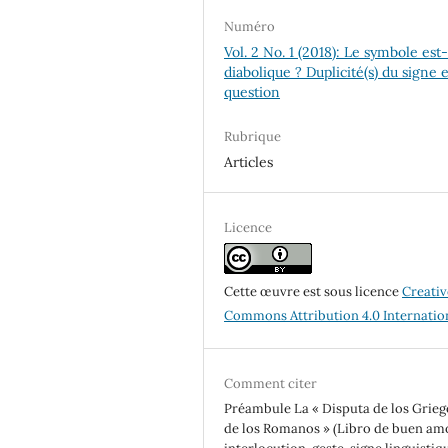
Numéro
Vol. 2 No. 1 (2018): Le symbole est-
diabolique ? Duplicité(s) du signe 
question
Rubrique
Articles
Licence
Cette œuvre est sous licence
Creativ
Commons Attribution 4.0 Internatio
Comment citer
Préambule La « Disputa de los Grieg
de los Romanos » (Libro de buen amo