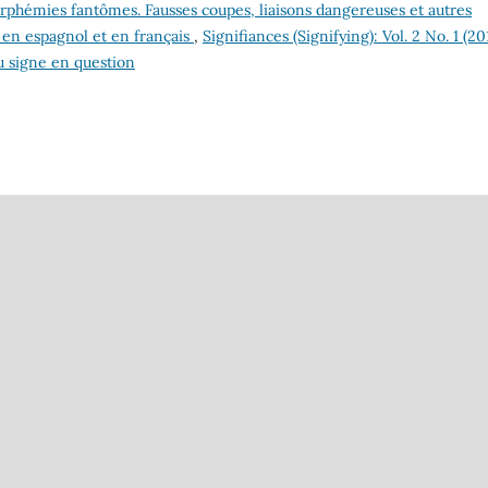
phémies fantômes. Fausses coupes, liaisons dangereuses et autres
n espagnol et en français
,
Signifiances (Signifying): Vol. 2 No. 1 (20
du signe en question