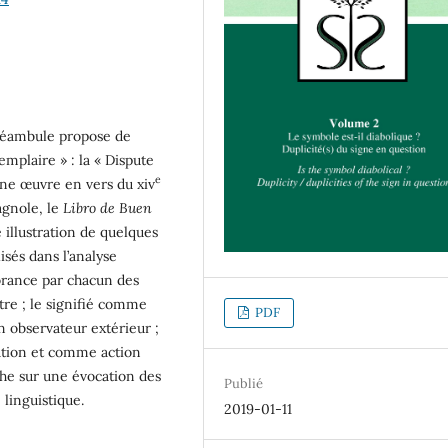
réambule propose de
emplaire » : la « Dispute
e
une œuvre en vers du xiv
pagnole, le
Libro de Buen
 illustration de quelques
isés dans l’analyse
norance par chacun des
utre ; le signifié comme
PDF
n observateur extérieur ;
ation et comme action
che sur une évocation des
Publié
 linguistique.
2019-01-11