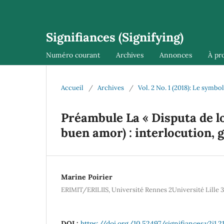
Signifiances (Signifying)
Numéro courant
Archives
Annonces
À pr
Accueil
/
Archives
/
Vol. 2 No. 1 (2018): Le symbo
Préambule La « Disputa de lo
buen amor) : interlocution, g
Marine Poirier
ERIMIT/ERILIIS, Université Rennes 2Université Lille 3
DOI :
https://doi.org/10.52497/signifiances.v2i1.2