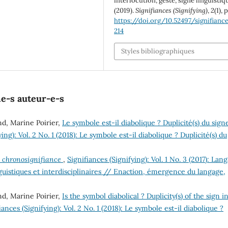
interlocution, geste, signe linguistiq
(2019).
Signifiances (Signifying)
,
2
(1), 
https://doi.org/10.52497/signifiances
214
Styles bibliographiques
me-s auteur-e-s
nd, Marine Poirier,
Le symbole est-il diabolique ? Duplicité(s) du sign
ing): Vol. 2 No. 1 (2018): Le symbole est-il diabolique ? Duplicité(s) du
e
chronosignifiance
,
Signifiances (Signifying): Vol. 1 No. 3 (2017): Lan
guistiques et interdisciplinaires // Enaction, émergence du langage,
nd, Marine Poirier,
Is the symbol diabolical ? Duplicity(s) of the sign i
iances (Signifying): Vol. 2 No. 1 (2018): Le symbole est-il diabolique ?