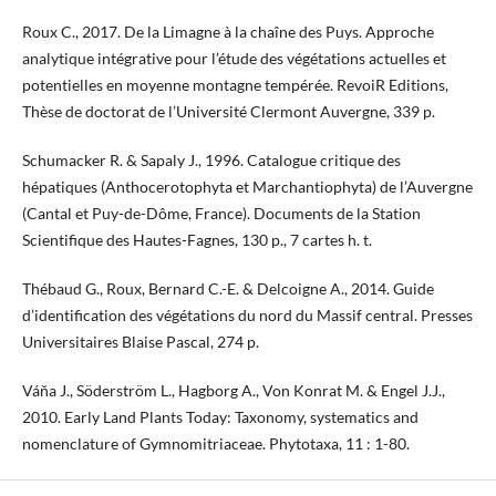
Roux C., 2017. De la Limagne à la chaîne des Puys. Approche
analytique intégrative pour l’étude des végétations actuelles et
potentielles en moyenne montagne tempérée. RevoiR Editions,
Thèse de doctorat de l’Université Clermont Auvergne, 339 p.
Schumacker R. & Sapaly J., 1996. Catalogue critique des
hépatiques (Anthocerotophyta et Marchantiophyta) de l’Auvergne
(Cantal et Puy-de-Dôme, France). Documents de la Station
Scientifique des Hautes-Fagnes, 130 p., 7 cartes h. t.
Thébaud G., Roux, Bernard C.-E. & Delcoigne A., 2014. Guide
d’identification des végétations du nord du Massif central. Presses
Universitaires Blaise Pascal, 274 p.
Váňa J., Söderström L., Hagborg A., Von Konrat M. & Engel J.J.,
2010. Early Land Plants Today: Taxonomy, systematics and
nomenclature of Gymnomitriaceae. Phytotaxa, 11 : 1-80.