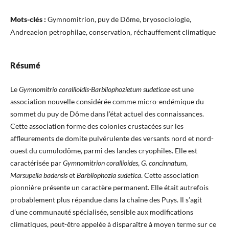
Mots-clés :
Gymnomitrion, puy de Dôme, bryosociologie,
Andreaeion petrophilae, conservation, réchauffement climatique
Résumé
Le
Gymnomitrio corallioidis-Barbilophozietum sudeticae
est une
association nouvelle considérée comme micro-endémique du
sommet du puy de Dôme dans l’état actuel des connaissances.
Cette association forme des colonies crustacées sur les
affleurements de domite pulvérulente des versants nord et nord-
ouest du cumulodôme, parmi des landes cryophiles. Elle est
caractérisée par
Gymnomitrion corallioides
,
G. concinnatum
,
Marsupella badensis
et
Barbilophozia sudetica
. Cette association
pionnière présente un caractère permanent. Elle était autrefois
probablement plus répandue dans la chaîne des Puys. Il s’agit
d’une communauté spécialisée, sensible aux modifications
climatiques, peut-être appelée à disparaître à moyen terme sur ce